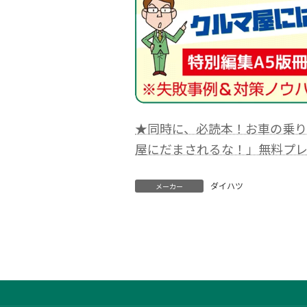
★同時に、必読本！お車の乗
屋にだまされるな！」無料プ
ダイハツ
メーカー