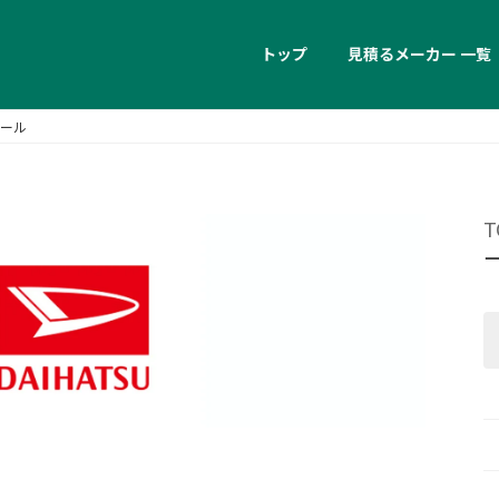
トップ
見積るメーカー 一覧
ール
T