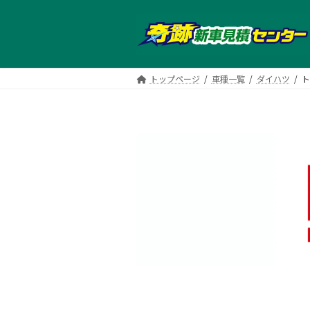
コ
ナ
ン
ビ
テ
ゲ
ン
ー
ツ
シ
トップページ
車種一覧
ダイハツ
ト
へ
ョ
ス
ン
キ
に
ッ
移
プ
動