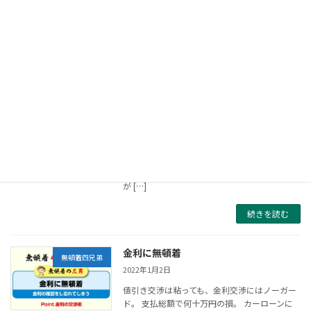
利益を上げるプロ。 あなたが満足しているの
に、 […]
続きを読む
下取り価格に無頓着
無頓着四兄弟
2022年1月2日
新車にぞっこん。 買取査定も知らずに、安〜い
下取り額を丸飲み。 新車購入時は舞い上がりや
すいもの。 新車のことを考えるのが楽しくてつ
い下取車のことはおざなりになりやすいもので
す。 しかし、ディーラーの下取価格は安いこと
が […]
続きを読む
金利に無頓着
無頓着四兄弟
2022年1月2日
値引き交渉は粘っても、金利交渉にはノーガー
ド。 支払総額で何十万円の損。 カーローンに