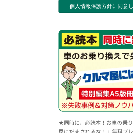
★同時に、必読本！お車の乗
屋にだまされるな！」無料プ