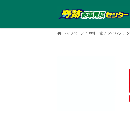
コ
ナ
ン
ビ
テ
ゲ
ン
ー
ツ
シ
トップページ
車種一覧
ダイハツ
タ
へ
ョ
ス
ン
キ
に
ッ
移
プ
動