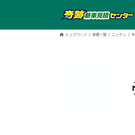
コ
ナ
ン
ビ
テ
ゲ
ン
ー
ツ
シ
トップページ
車種一覧
ニッサン
キ
へ
ョ
ス
ン
キ
に
ッ
移
プ
動