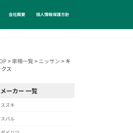
会社概要
個人情報保護方針
OP
>
車種一覧
>
ニッサン
>
キ
ックス
メーカー 一覧
スズキ
スバル
ダイハツ