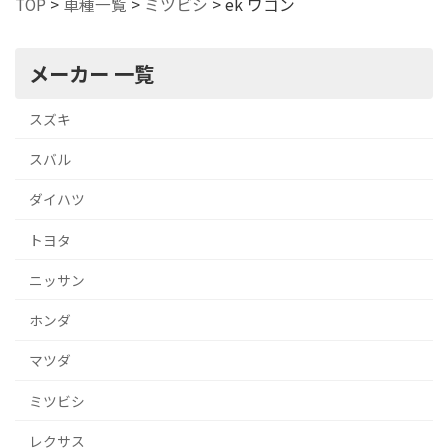
TOP
>
車種一覧
>
ミツビシ
>
ek ワゴン
メーカー 一覧
スズキ
スバル
ダイハツ
トヨタ
ニッサン
ホンダ
マツダ
ミツビシ
レクサス