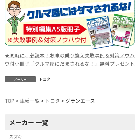
★同時に、必読本！お車の乗り換え失敗事例＆対策ノウハ
ウ付小冊子「クルマ屋にだまされるな！」無料プレゼント
トヨタ
メーカー
TOP
>
車種一覧
>
トヨタ
>
グランエース
メーカー 一覧
スズキ