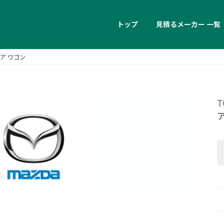
トップ
見積るメーカー 一覧
ア ワゴン
T